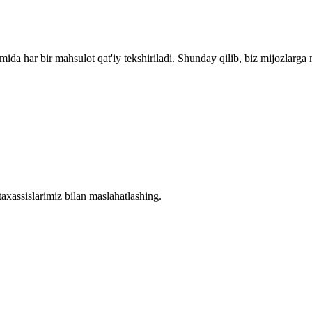
rdamida har bir mahsulot qat'iy tekshiriladi. Shunday qilib, biz mijozla
axassislarimiz bilan maslahatlashing.