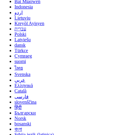
Bai Miaowen
Indonesia
اردو
Lietuvių
Kreyòl Ayisyen
עברית
Polski
Latviešu
dansk
Türkçe
Cymraeg
suomi
ไทย
Svenska
عربي
Ελληνικά
Català
فارسی
slovenščina
हिंदी
Български
Norsk
bosanski
বাংলা
Srbija jezik (latinica)