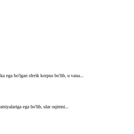
 ega bo'lgan sferik korpus bo'lib, u vana...
siyalariga ega bo'lib, ular oqimni...